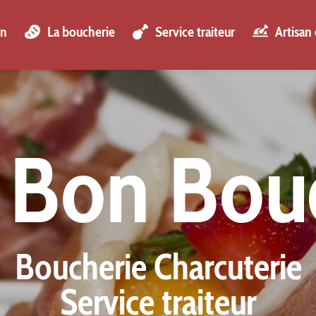
on
La boucherie
Service traiteur
Artisan
 Bon Bou
Boucherie Charcuterie
Service traiteur